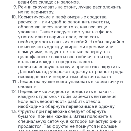
вещи без складок и заломов.
Ремни скручивать не стоит, лучше расположить
их по периметру.
Косметические и парфюмерные средства,
расчески - ими удобно заполнить пустоты,
образовавшиеся после того, как все вещи
уложены. Также следует поступить с феном,
утюгом или отпаривателем, если есть
необходимость взять их с собой. Чтобы случайно
не испачкать одежду, жирными кремами или
шампунями, следует не только завернуть в
целлофановые пакеты все тюбики, но и под
колпачки каждого средства надеть
полиэтиленовую пленку и прочно их закрутить.
Данный метод убережет одежду от разного рода
неожиданных и неприятных обстоятельств.
Лекарства лучше всего упаковать в косметичку и
сложить.
Перевозимые жидкости поместить в пакеты,
каждую отдельно, чтобы избежать вытекания.
Если есть вероятность разбить стекло,
необходимо обернуть перевозимое в одежду.
Фрукты при перевозке следует обернуть
бумагой, причем каждый. Затем положить в
специальную сеточку, в которой зачастую они и
продаются. Так фрукты не помнутся и дольше