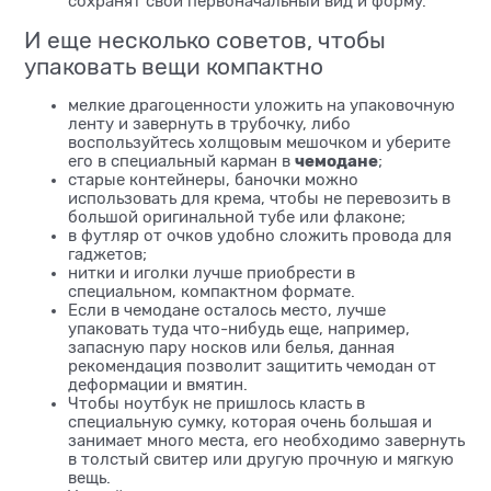
сохранят свой первоначальный вид и форму.
И еще несколько советов, чтобы
упаковать вещи компактно
мелкие драгоценности уложить на упаковочную
ленту и завернуть в трубочку, либо
воспользуйтесь холщовым мешочком и уберите
чемодане
его в специальный карман в
;
старые контейнеры, баночки можно
использовать для крема, чтобы не перевозить в
большой оригинальной тубе или флаконе;
в футляр от очков удобно сложить провода для
гаджетов;
нитки и иголки лучше приобрести в
специальном, компактном формате.
Если в чемодане осталось место, лучше
упаковать туда что-нибудь еще, например,
запасную пару носков или белья, данная
рекомендация позволит защитить чемодан от
деформации и вмятин.
Чтобы ноутбук не пришлось класть в
специальную сумку, которая очень большая и
занимает много места, его необходимо завернуть
в толстый свитер или другую прочную и мягкую
вещь.