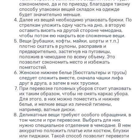
сэкономлено, да и по приезду, благодаря такому
способу упаковки вещей складок на одежде
будет значительно меньше.
Далее из вещей необходимо упаковать брюки. По
стрелкам уложить одну часть на дно, а вторую
оставить висеть на другой стороне чемодана,
чтобы потом ею накрыть все сложенные вещи.
Вещи (рубашки, кофты, майки, шорты и т.п.)
плотно скатать в рулоны, расправив и
предварительно, застегнув на пуговицы,
положив в чемодане по всему объему. Это
позволит сэкономить место и избежать
помятостей.
Женское нижнее белье (бюстгальтеры и трусы)
следует сложить вместе, сначала чашки лифа
друг в друга, а затем в них трусики.
При перевозке головных уборов стоит упаковать
их таким образом, чтобы не смять каркас убора.
Для этого, в них можно поместить и нижнее
белье, и мелкие вещи из личной гигиены,
например, ватные диски.
Деликатные вещи требуют особого обращения, в
том числе и при перевозке. Выбрать для них
нужно специальное отделение в чемодане. В нем
аккуратно положить платье или костюм, блузки
или пиджаки. Такой способ позволит перевезти