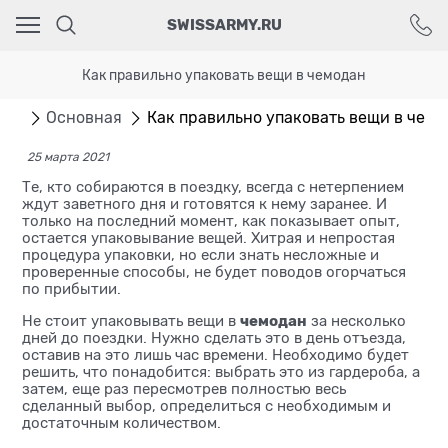
Ваш город - Москва,
SWISSARMY.RU
угадали?
ДА
НЕТ
Как правильно упаковать вещи в чемодан
лог
Основная
Как правильно упаковать вещи в чемо
25 марта 2021
Те, кто собираются в поездку, всегда с нетерпением
ждут заветного дня и готовятся к нему заранее. И
только на последний момент, как показывает опыт,
остается упаковывание вещей. Хитрая и непростая
процедура упаковки, но если знать несложные и
проверенные способы, не будет поводов огорчаться
по прибытии.
чемодан
Не стоит упаковывать вещи в
за несколько
дней до поездки. Нужно сделать это в день отъезда,
оставив на это лишь час времени. Необходимо будет
решить, что понадобится: выбрать это из гардероба, а
затем, еще раз пересмотрев полностью весь
сделанный выбор, определиться с необходимым и
достаточным количеством.