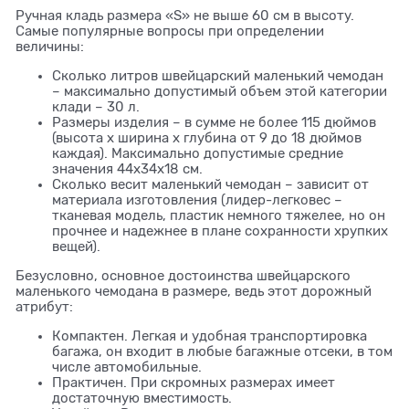
Ручная кладь размера «S» не выше 60 см в высоту.
Самые популярные вопросы при определении
величины:
Сколько литров швейцарский маленький чемодан
– максимально допустимый объем этой категории
клади – 30 л.
Размеры изделия – в сумме не более 115 дюймов
(высота х ширина х глубина от 9 до 18 дюймов
каждая). Максимально допустимые средние
значения 44х34х18 см.
Сколько весит маленький чемодан – зависит от
материала изготовления (лидер-легковес –
тканевая модель, пластик немного тяжелее, но он
прочнее и надежнее в плане сохранности хрупких
вещей).
Безусловно, основное достоинства швейцарского
маленького чемодана в размере, ведь этот дорожный
атрибут:
Компактен. Легкая и удобная транспортировка
багажа, он входит в любые багажные отсеки, в том
числе автомобильные.
Практичен. При скромных размерах имеет
достаточную вместимость.