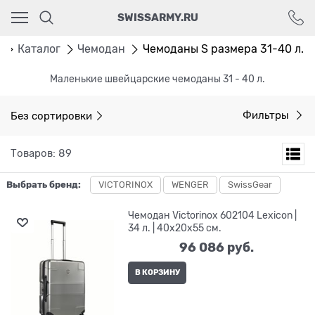
Ваш город - Москва,
SWISSARMY.RU
угадали?
ДА
НЕТ
я
Каталог
Чемодан
Чемоданы S размера 31-40 л.
Маленькие швейцарские чемоданы 31 - 40 л.
Без сортировки
Фильтры
Товаров: 89
Выбрать бренд:
VICTORINOX
WENGER
SwissGear
Чемодан Victorinox 602104 Lexicon |
34 л. | 40x20x55 см.
96 086
 руб.
В КОРЗИНУ