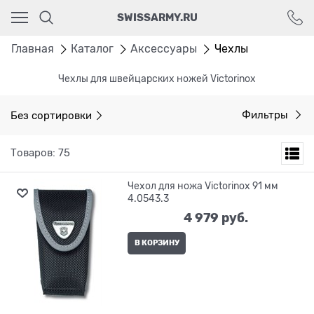
Ваш город - Москва,
SWISSARMY.RU
угадали?
ДА
НЕТ
Главная
Каталог
Аксессуары
Чехлы
Чехлы для швейцарских ножей Victorinox
Без сортировки
Фильтры
Товаров: 75
Чехол для ножа Victorinox 91 мм
4.0543.3
4 979
 руб.
В КОРЗИНУ