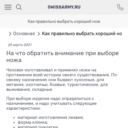
Ваш город - Москва,
SWISSARMY.RU
угадали?
ДА
НЕТ
Как правильно выбрать хороший нож
лог
Основная
Как правильно выбрать хороший нож
25 марта 2021
На что обратить внимание при выборе
ножа
Человек изготавливал и применял ножи на
протяжении всей истории своего существования. По
своему назначению они бывают кухонные, для
метания, охотничьи, боевые, туристические, для
выживания, складные.
При выборе изделия надо определиться с
назначением, и надо учитывать следующие
характеристики:
материал изготовления лезвия;
форма клинка;
материал рукоятки;