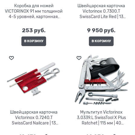
Коробка для ножей
Швейцарская карточка
VICTORINOX 91 мм толщиной
Victorinox 0.7300.T
4-5 уровней, картонная,
SwissCard Lite Red | 13
серебристая
функций
253
 руб.
9 950
 руб.
В КОРЗИНУ
В КОРЗИНУ
Швейцарская карточка
Мультитул Victorinox
Victorinox 0.7240.T
3.0339.L SwissTool X Plus
SwissCard Nailcare | 13
Ratchet | 115 мм | 40
функций
функций