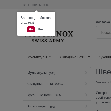
Ваш город:
Москва
Ваш город - Москва,
Доставка
угадали?
Да
Нет
Мультитулы
Складные ножи
Кухонн
Швей
Мультитулы
(106)
Главная
Складные ножи
(1665)
Интернет-
Кухонные ножи
(915)
всей терр
услугами.
Аксессуары
(855)
Заказывая