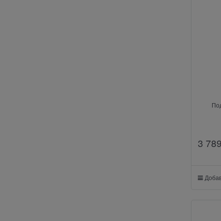
По
3 78
Добав