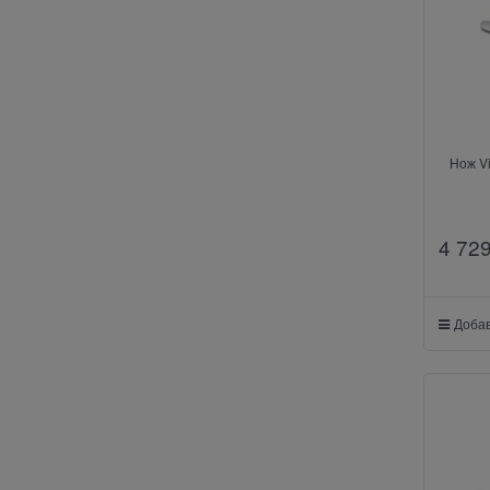
Нож Vi
4 72
Добав