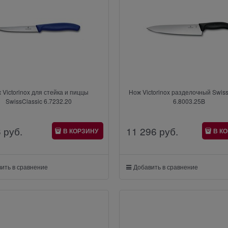
 Victorinox для стейка и пиццы
Нож Victorinox разделочный Swiss
SwissClassic 6.7232.20
6.8003.25B
6
 руб.
11 296
 руб.
В КОРЗИНУ
В К
ить в сравнение
Добавить в сравнение