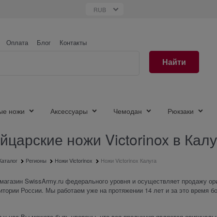
Оплата
Блог
Контакты
Найти
ые ножи
Аксессуары
Чемодан
Рюкзаки
царские ножи Victorinox в Калу
Каталог
Регионы
Ножи Victorinox
Ножи Victorinox Калуга
магазин SwissArmy.ru федерального уровня и осуществляет продажу ори
итории России. Мы работаем уже на протяжении 14 лет и за это время 
 у нас Вы можете быть уверены, что вся продукция является оригиналь