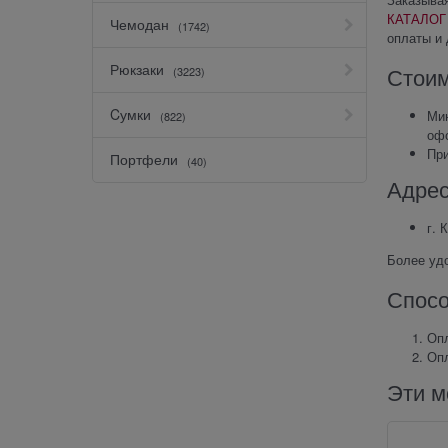
КАТАЛОГ
Чемодан
(1742)
оплаты и 
Рюкзаки
Стоим
(3223)
Cумки
Мин
(822)
оф
Пр
Портфели
(40)
Адрес
г. 
Более уд
Спосо
Опл
Опл
Эти м