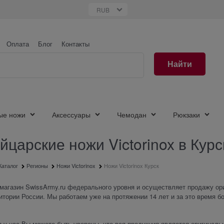
Оплата
Блог
Контакты
Найти
ые ножи
Аксессуары
Чемодан
Рюкзаки
царские ножи Victorinox в Курс
Каталог
Регионы
Ножи Victorinox
Ножи Victorinox Курск
магазин SwissArmy.ru федерального уровня и осуществляет продажу ори
итории России. Мы работаем уже на протяжении 14 лет и за это время 
 у нас Вы можете быть уверены, что вся продукция является оригиналь