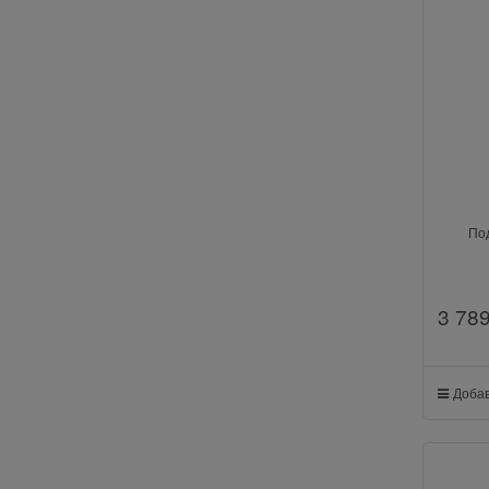
По
3 78
Добав