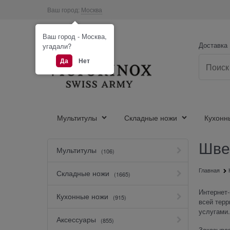
Ваш город:
Москва
Ваш город - Москва,
Доставка
угадали?
Да
Нет
Мультитулы
Складные ножи
Кухонн
Швей
Мультитулы
(106)
Главная
Складные ножи
(1665)
Интернет-
Кухонные ножи
(915)
всей терр
услугами.
Аксессуары
(855)
Заказывая