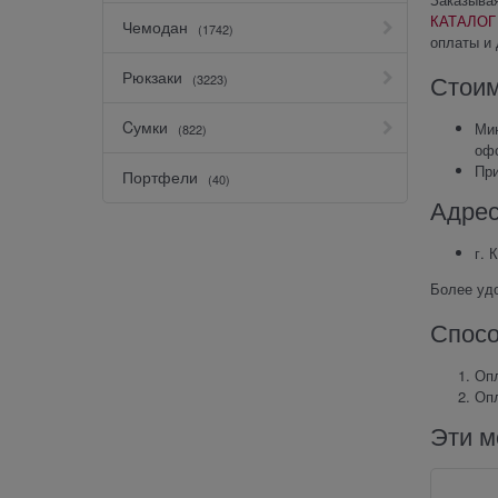
КАТАЛОГ
Чемодан
(1742)
оплаты и 
Рюкзаки
Стоим
(3223)
Cумки
Мин
(822)
оф
Пр
Портфели
(40)
Адрес
г. 
Более уд
Спосо
Опл
Опл
Эти м