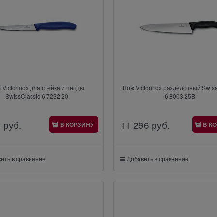
 Victorinox для стейка и пиццы
Нож Victorinox разделочный Swiss
SwissClassic 6.7232.20
6.8003.25B
6
 руб.
11 296
 руб.
В КОРЗИНУ
В К
ить в сравнение
Добавить в сравнение