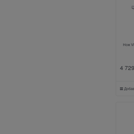
Нож Vi
4 72
Добав