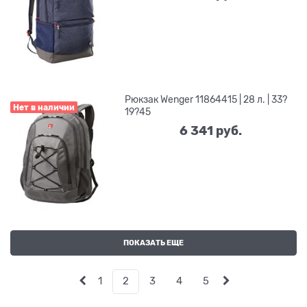
Рюкзак Wenger 11864415 | 28 л. | 33?
Нет в наличии
19?45
6 341
 руб.
ПОКАЗАТЬ ЕЩЕ
1
2
3
4
5