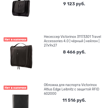
9 123
 руб.
Несессер Victorinox 31173301 Travel
Нет в наличии
Accessories 4.0 | чёрный | нейлон |
27х9х27
8 466
 руб.
Обложка для паспорта Victorinox
Нет в наличии
Altius Edge Leibnitz с защитой RFID
602000
11 516
 руб.