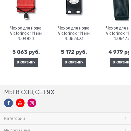
Чехол для ножа
Чехол для ножа
Чехол для н
Victorinox 111 мм
Victorinox 111 мм
Victorinox 111 мм
4.0482.1
4.0523.31
4.0547.3
5 063
 руб.
5 172
 руб.
4 979
 ру
В КОРЗИНУ
В КОРЗИНУ
В КОРЗИН
МЫ В СОЦ СЕТЯХ
Категории
Информация