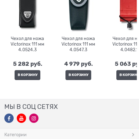
Чехол для ножа
Чехол для ножа
Чехол для н
Victorinox 111 мм
Victorinox 111 мм
Victorinox 111 мм
4.0524.3
4.0547.3
4.0482.1
5 282
 руб.
4 979
 руб.
5 063
 ру
В КОРЗИНУ
В КОРЗИНУ
В КОРЗИН
МЫ В СОЦ СЕТЯХ
Категории