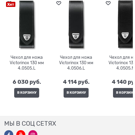
Хит
Чехол для ножа
Чехол для ножа
Чехол для н
Victorinox 130 мм
Victorinox 130 мм
Victorinox 130 мм
4.0505.L
4.0506.L
4.0505.N
6 030
 руб.
4 114
 руб.
4 140
 ру
В КОРЗИНУ
В КОРЗИНУ
В КОРЗИН
МЫ В СОЦ СЕТЯХ