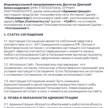
Индивидуальный предприниматель Десятов Дмитрий
Александрович
(ИНН 773720376006, ОГРНИП
304770000123791), далее именуемый
«Администрация»
,
настоящим предлагает пользователю сети Интернет (далее –
«Пользователь»
) использовать свой сайт, расположенный по
адресу
https://swissarmy.ru/
(далее –
«Сайт»
), на условиях,
изложенных в настоящем Пользовательском соглашении (далее –
«Соглашение»
).
1. СТАТУС СОГЛАШЕНИЯ
1.1. Настоящее Соглашение является публичной офертой в
соответствии со ст. 437 Гражданского кодекса РФ. Полное и
безоговорочное согласие с условиями настоящего Соглашения
(акцепт оферты) считается совершенным с момента начала
любого использования Сайта Пользователем (включая просмотр
контента, регистрацию, оформление заказа и иные действия).
1.2. Используя Сайт, Пользователь подтверждает, что
ознакомлен, согласен, полностью и безоговорочно принимает все
условия настоящего Соглашения. Если Пользователь не согласен
с условиями Соглашения, он не вправе использовать Сайт.
1.3. Настоящее Соглашение может быть изменено
Администрацией в одностороннем порядке без какого-либо
специального уведомления Пользователя. Новая редакция
Соглашения вступает в силу с момента ее размещения на Сайте.
2. ПРАВА И ОБЯЗАННОСТИ АДМИНИСТРАЦИИ
2.1. Администрация обязуется обеспечивать работоспособность
и функционирование Сайта, однако не несет ответственности за