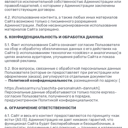
являются исключительной собственностью Администрации или
правообладателей, с которыми у Администрации заключены
соответствующие договоры.
4.2. Использование контента, а также любых иных материалов
Сайта возможно только с письменного разрешения
Администрации. Любое несанкционированное использование
материалов Сайта запрещено.
5. КОНФИДЕНЦИАЛЬНОСТЬ И ОБРАБОТКА ДАННЫХ
5.1. Факт использования Сайта означает согласие Пользователя
на сбор и обработку обезличенных данных о его действиях на
Сайте (с использованием технологии «cookies» и аналогичных) в
целях анализа аудитории, улучшения работы Сайта и показа
целевой рекламы.
5.2. Все вопросы, связанные с обработкой персональных данных
Пользователя (которые он предоставляет при регистрации или
оформлении заказа), регулируются отдельным документом
—
Политикой конфиденциальности
, размещенной по адресу: [
https://swissarmy.ru/zaschita-personalnykh-dannykh
].
Персональные данные обрабатываются только после express-
согласия Пользователя, полученного в порядке,
предусмотренном Политикой конфиденциальности.
6. ОГРАНИЧЕНИЕ ОТВЕТСТВЕННОСТИ
6.1. Сайт и весь его контент предоставляются по принципу «как
есть» (AS IS). Администрация не дает никаких гарантий, что
функционал Сайта будет бесперебойным и безошибочным, а
результаты, полученные с его помощью, — точными и надежными.