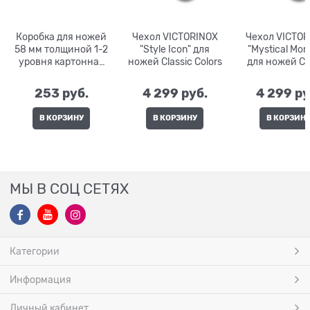
Коробка для ножей
Чехол VICTORINOX
Чехол VICTOR
58 мм толщиной 1-2
"Style Icon" для
"Mystical Mor
уровня картонная
ножей Classic Colors
для ножей Cl
4.0062.07
Colors
253
 руб.
4 299
 руб.
4 299
 ру
В КОРЗИНУ
В КОРЗИНУ
В КОРЗИН
МЫ В СОЦ СЕТЯХ
Категории
Информация
Личный кабинет