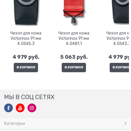
Чехол для ножа
Чехол для ножа
Чехол для н
Victorinox 91 мм
Victorinox 91 мм
Victorinox 91 мм
4.0545.3
4.0481.1
4.0543.3
4 979
 руб.
5 063
 руб.
4 979
 ру
В КОРЗИНУ
В КОРЗИНУ
В КОРЗИН
МЫ В СОЦ СЕТЯХ
Категории