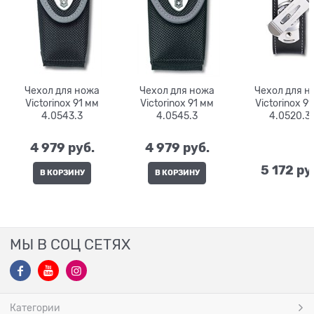
Чехол для ножа
Чехол для ножа
Чехол для н
Victorinox 91 мм
Victorinox 91 мм
Victorinox 91 мм
4.0543.3
4.0545.3
4.0520.3
4 979
 руб.
4 979
 руб.
5 172
 ру
В КОРЗИНУ
В КОРЗИНУ
МЫ В СОЦ СЕТЯХ
Категории