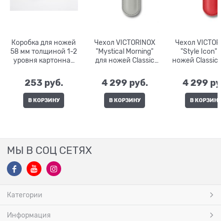
Коробка для ножей
Чехол VICTORINOX
Чехол VICTOR
58 мм толщиной 1-2
"Mystical Morning"
"Style Icon"
уровня картонная
для ножей Classic
ножей Classic 
4.0062.07
Colors
253
 руб.
4 299
 руб.
4 299
 ру
В КОРЗИНУ
В КОРЗИНУ
В КОРЗИН
МЫ В СОЦ СЕТЯХ
Категории
Информация