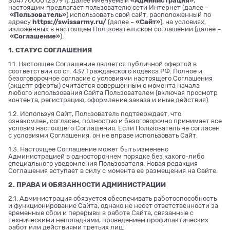
304770000123791), далее именуемый
«Администрация»
,
настоящим предлагает пользователю сети Интернет (далее –
«Пользователь»
) использовать свой сайт, расположенный по
адресу
https://swissarmy.ru/
(далее –
«Сайт»
), на условиях,
изложенных в настоящем Пользовательском соглашении (далее –
«Соглашение»
).
1. СТАТУС СОГЛАШЕНИЯ
1.1. Настоящее Соглашение является публичной офертой в
соответствии со ст. 437 Гражданского кодекса РФ. Полное и
безоговорочное согласие с условиями настоящего Соглашения
(акцепт оферты) считается совершенным с момента начала
любого использования Сайта Пользователем (включая просмотр
контента, регистрацию, оформление заказа и иные действия).
1.2. Используя Сайт, Пользователь подтверждает, что
ознакомлен, согласен, полностью и безоговорочно принимает все
условия настоящего Соглашения. Если Пользователь не согласен
с условиями Соглашения, он не вправе использовать Сайт.
1.3. Настоящее Соглашение может быть изменено
Администрацией в одностороннем порядке без какого-либо
специального уведомления Пользователя. Новая редакция
Соглашения вступает в силу с момента ее размещения на Сайте.
2. ПРАВА И ОБЯЗАННОСТИ АДМИНИСТРАЦИИ
2.1. Администрация обязуется обеспечивать работоспособность
и функционирование Сайта, однако не несет ответственности за
временные сбои и перерывы в работе Сайта, связанные с
техническими неполадками, проведением профилактических
работ или действиями третьих лиц.