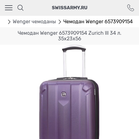
Ваш город - Москва,
SWISSARMY.RU
угадали?
ДА
НЕТ
ан
Wenger чемоданы
Чемодан Wenger 6573909154 Zuric
Чемодан Wenger 6573909154 Zurich III 34 л.
35x23x56