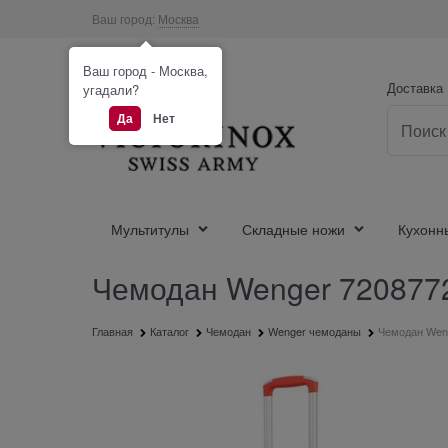
Ваш город:
Москва
Ваш город - Москва,
Доставка
угадали?
Да
Нет
Мультитулы
Складные ножи
Кухонн
Чемодан Wenger 72087726
Главная
Каталог
Чемодан
Wenger чемоданы
Чемодан Wenge