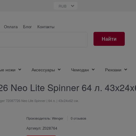
Оплата
Блог
Контакты
Найти
ые ножи
Аксессуары
Чемодан
Рюкзаки
 Neo Lite Spinner 64 л. 43х24x
r 72087726 Neo Lite Spinner | 64 л. | 43х24x62 см.
Производитель:
Wenger
0 отзывов
Артикул:
Z028764