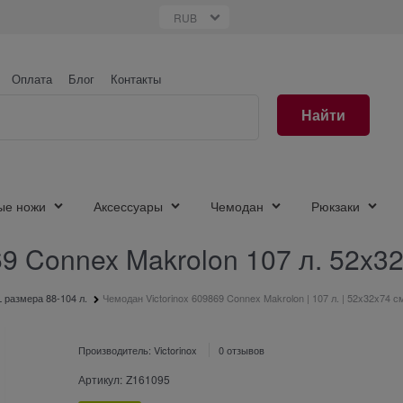
Оплата
Блог
Контакты
Найти
ые ножи
Аксессуары
Чемодан
Рюкзаки
69 Connex Makrolon 107 л. 52x3
 размера 88-104 л.
Чемодан Victorinox 609869 Connex Makrolon | 107 л. | 52x32x74 с
Производитель:
Victorinox
0 отзывов
Артикул:
Z161095