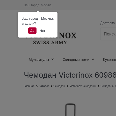
Ваш город:
Москва
Ваш город - Москва,
Доставка
угадали?
Да
Нет
Мультитулы
Складные ножи
Кухонн
Чемодан Victorinox 6098
Главная
Каталог
Чемодан
Victorinox чемоданы
Чемоданы L