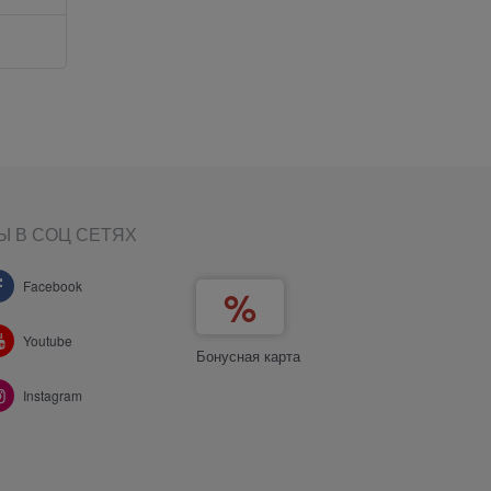
Добавить в сравнение
Добави
Ы В СОЦ СЕТЯХ
Facebook
Youtube
Бонусная карта
Instagram