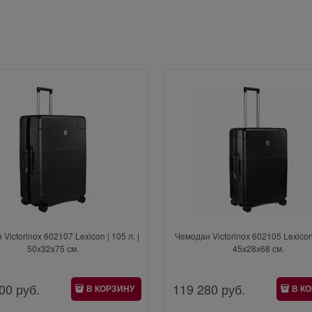
Victorinox 602107 Lexicon | 105 л. |
Чемодан Victorinox 602105 Lexicon |
50x32x75 см.
45x28x68 см.
00
 руб.
119 280
 руб.
В КОРЗИНУ
В К