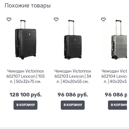
Похожие товары
Чемодан Victorinox
Чемодан Victorinox
Чемодан Victo
602107 Lexicon | 105
602103 Lexicon | 34
602104 Lexicon
л. | 50x32x75 см.
л. | 40x20x55 см.
л. | 40x20x55
128 100
 руб.
96 086
 руб.
96 086
 р
В КОРЗИНУ
В КОРЗИНУ
В КОРЗИН