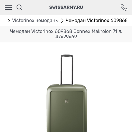
Ваш город - Москва,
SWISSARMY.RU
угадали?
ДА
НЕТ
ан
Victorinox чемоданы
Чемодан Victorinox 609868 Co
Чемодан Victorinox 609868 Connex Makrolon 71 л.
47x29x69