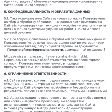
Администрации. Любое несанкционированное использование
материалов Сайта запрещено.
5. КОНФИДЕНЦИАЛЬНОСТЬ И ОБРАБОТКА ДАННЫХ
5.1. Факт использования Сайта означает согласие Пользователя
на сбор и обработку обезличенных данных о его действиях на
Сайте (с использованием технологии «cookies» и аналогичных) в
целях анализа аудитории, улучшения работы Сайта и показа
целевой рекламы.
5.2. Все вопросы, связанные с обработкой персональных данных
Пользователя (которые он предоставляет при регистрации или
оформлении заказа), регулируются отдельным документом
—
Политикой конфиденциальности
, размещенной по адресу: [
https://swissarmy.ru/zaschita-personalnykh-dannykh
].
Персональные данные обрабатываются только после express-
согласия Пользователя, полученного в порядке,
предусмотренном Политикой конфиденциальности.
6. ОГРАНИЧЕНИЕ ОТВЕТСТВЕННОСТИ
6.1. Сайт и весь его контент предоставляются по принципу «как
есть» (AS IS). Администрация не дает никаких гарантий, что
функционал Сайта будет бесперебойным и безошибочным, а
результаты, полученные с его помощью, — точными и надежными.
6.2. Администрация не несет ответственности за любые прямые
или косвенные убытки, произошедшие вследствие
использования или невозможности использования Сайта,
включая упущенную выгоду, даже если Администрация
предупреждала о возможности такого ущерба.