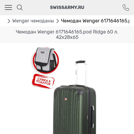
Ваш город - Москва,
SWISSARMY.RU
угадали?
ДА
НЕТ
ан
Wenger чемоданы
Чемодан Wenger 6171646165.pod 
Чемодан Wenger 6171646165.pod Ridge 60 л.
42х28х65