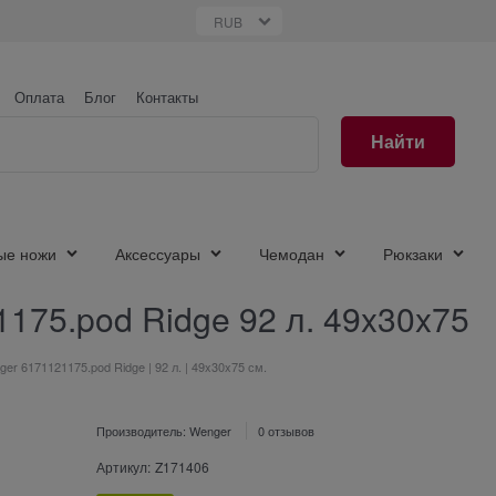
Оплата
Блог
Контакты
Найти
ые ножи
Аксессуары
Чемодан
Рюкзаки
175.pod Ridge 92 л. 49x30x75
r 6171121175.pod Ridge | 92 л. | 49x30x75 см.
Производитель:
Wenger
0 отзывов
Артикул:
Z171406