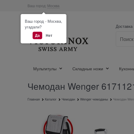
Ваш город:
Москва
Ваш город - Москва,
Доставка
угадали?
Да
Нет
Мультитулы
Складные ножи
Кухонн
Чемодан Wenger 6171121
Главная
Каталог
Чемодан
Wenger чемоданы
Чемодан Wenge