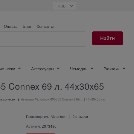
Оплата
Блог
Контакты
Найти
ые ножи
Аксессуары
Чемодан
Рюкзаки
55 Connex 69 л. 44x30x65
а колесах
Чемодан Victorinox 605655 Connex | 69 л. | 44x30x65 см.
Производитель:
Victorinox
0 отзывов
Артикул:
Z073430