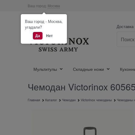
Ваш город:
Москва
Ваш город - Москва,
Доставка
угадали?
Да
Нет
Мультитулы
Складные ножи
Кухонн
Чемодан Victorinox 6056
Главная
Каталог
Чемодан
Victorinox чемоданы
Чемоданы н