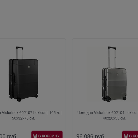
Victorinox 602107 Lexicon | 105 л. |
Чемодан Victorinox 602104 Lexicon |
50x32x75 см.
40x20x55 см.
00
 руб.
96 086
 руб.
В КОРЗИНУ
В К