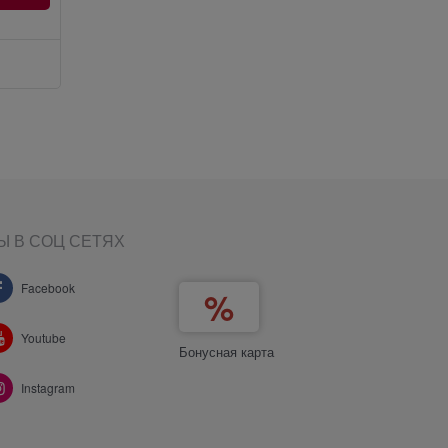
Добавить в сравнение
Добави
Ы В СОЦ СЕТЯХ
Facebook
Youtube
Бонусная карта
Instagram