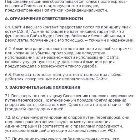
Персональные данные обрабатываются только после express-
согласия Пользователя, полученного в порядке,
предусмотренном Политикой конфиденциальности.
6. ОГРАНИЧЕНИЕ ОТВЕТСТВЕННОСТИ
6.1. Сайт и весь его контент предоставляются по принципу «как
есть» (AS IS). Администрация не дает никаких гарантий, что
функционал Сайта будет бесперебойным и безошибочным, а
результаты, полученные с его помощью, — точными и надежными.
6.2. Администрация не несет ответственности за любые прямые
или косвенные убытки, произошедшие вследствие
использования или невозможности использования Сайта,
включая упущенную выгоду, даже если Администрация
предупреждала о возможности такого ущерба.
6.3. Пользователь несет полную ответственность за любые
действия, совершенные им с использованием Сайта.
7. ЗАКЛЮЧИТЕЛЬНЫЕ ПОЛОЖЕНИЯ
7.1. Все споры по настоящему Соглашению подлежат разрешению
путем переговоров. Претензионный порядок урегулирования
споров является обязательным. Срок ответа на претензию — 30
(тридцать) календарных дней.
7.2. В случае неурегулирования споров путем переговоров, они
подлежат рассмотрению в суде по месту нахождения
Администрации (в соответствии с правилами подсудности,
установленными действующим законодательством РФ).
7.3. Признание судом какого-либо положения настоящего