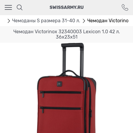
Ваш город - Москва,
SWISSARMY.RU
угадали?
ДА
НЕТ
ны
Чемоданы S размера 31-40 л.
Чемодан Victorinox 
Чемодан Victorinox 32340003 Lexicon 1.0 42 л.
36x23x51