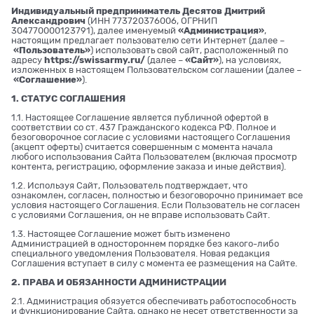
Индивидуальный предприниматель Десятов Дмитрий
Александрович
(ИНН 773720376006, ОГРНИП
304770000123791), далее именуемый
«Администрация»
,
настоящим предлагает пользователю сети Интернет (далее –
«Пользователь»
) использовать свой сайт, расположенный по
адресу
https://swissarmy.ru/
(далее –
«Сайт»
), на условиях,
изложенных в настоящем Пользовательском соглашении (далее –
«Соглашение»
).
1. СТАТУС СОГЛАШЕНИЯ
1.1. Настоящее Соглашение является публичной офертой в
соответствии со ст. 437 Гражданского кодекса РФ. Полное и
безоговорочное согласие с условиями настоящего Соглашения
(акцепт оферты) считается совершенным с момента начала
любого использования Сайта Пользователем (включая просмотр
контента, регистрацию, оформление заказа и иные действия).
1.2. Используя Сайт, Пользователь подтверждает, что
ознакомлен, согласен, полностью и безоговорочно принимает все
условия настоящего Соглашения. Если Пользователь не согласен
с условиями Соглашения, он не вправе использовать Сайт.
1.3. Настоящее Соглашение может быть изменено
Администрацией в одностороннем порядке без какого-либо
специального уведомления Пользователя. Новая редакция
Соглашения вступает в силу с момента ее размещения на Сайте.
2. ПРАВА И ОБЯЗАННОСТИ АДМИНИСТРАЦИИ
2.1. Администрация обязуется обеспечивать работоспособность
и функционирование Сайта, однако не несет ответственности за