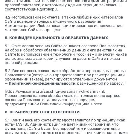
являются исключительной собственностью Администрации или
правообладателей, с которыми у Администрации заключены
соответствующие договоры.
4.2. Использование контента, а также любых иных материалов
Сайта возможно только с письменного разрешения
Администрации. Любое несанкционированное использование
материалов Сайта запрещено.
5. КОНФИДЕНЦИАЛЬНОСТЬ И ОБРАБОТКА ДАННЫХ
5.1. Факт использования Сайта означает согласие Пользователя
на сбор и обработку обезличенных данных о его действиях на
Сайте (с использованием технологии «cookies» и аналогичных) в
целях анализа аудитории, улучшения работы Сайта и показа
целевой рекламы.
5.2. Все вопросы, связанные с обработкой персональных данных
Пользователя (которые он предоставляет при регистрации или
оформлении заказа), регулируются отдельным документом
—
Политикой конфиденциальности
, размещенной по адресу: [
https://swissarmy.ru/zaschita-personalnykh-dannykh
].
Персональные данные обрабатываются только после express-
согласия Пользователя, полученного в порядке,
предусмотренном Политикой конфиденциальности.
6. ОГРАНИЧЕНИЕ ОТВЕТСТВЕННОСТИ
6.1. Сайт и весь его контент предоставляются по принципу «как
есть» (AS IS). Администрация не дает никаких гарантий, что
функционал Сайта будет бесперебойным и безошибочным, а
результаты, полученные с его помощью, — точными и надежными.