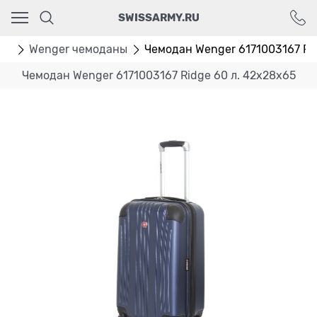
Ваш город - Москва,
SWISSARMY.RU
угадали?
ДА
НЕТ
ан
Wenger чемоданы
Чемодан Wenger 6171003167 Ridg
Чемодан Wenger 6171003167 Ridge 60 л. 42x28x65