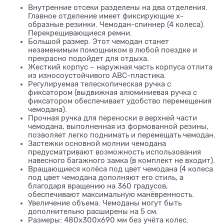
Внутренние отсеки разделены на два отделения.
Главное отделение имеет фиксирующие х-
образные резинки. Чемодан-спиннер (4 колеса).
Перекрещивающиеся ремни.
Большой размер. Этот чемодан станет
незаменимым помощником в любой поездке и
прекрасно подойдет для отдыха.
Жесткий корпус – наружная часть корпуса отлита
из износоустойчивого АВС-пластика.
Регулируемая телескопическая ручка с
фиксатором (выдвижная алюминиевая ручка с
фиксатором обеспечивает удобство перемещения
чемодана).
Прочная ручка для переноски в верхней части
чемодана, выполненная из формованной резины,
позволяет легко поднимать и перемещать чемодан.
Застежки основной молнии чемодана
предусматривают возможность использования
навесного багажного замка (в комплект не входит).
Вращающиеся колёса под цвет чемодана (4 колеса
под цвет чемодана дополняют его стиль, а
благодаря вращению на 360 градусов,
обеспечивают максимальную манёвренность.
Увеличение объема. Чемоданы могут быть
дополнительно расширены на 5 см.
Размеры: 480x300x690 мм без учёта колес.