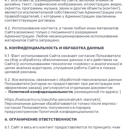
4.1. Все объекты, размещенные на Сайте, включая элементы
дизайна, текст, графические изображения, иллюстрации, видео,
скрипты, программы, музыка, звуки и другие объекты (контент),
являются исключительной собственностью Администрации или
правообладателей, с которыми у Администрации заключены
соответствующие договоры.
4.2. Использование контента, а также любых иных материалов
Сайта возможно только с письменного разрешения
Администрации. Любое несанкционированное использование
материалов Сайта запрещено.
5. КОНФИДЕНЦИАЛЬНОСТЬ И ОБРАБОТКА ДАННЫХ
5.1. Факт использования Сайта означает согласие Пользователя
на сбор и обработку обезличенных данных о его действиях на
Сайте (с использованием технологии «cookies» и аналогичных) в
целях анализа аудитории, улучшения работы Сайта и показа
целевой рекламы.
5.2. Все вопросы, связанные с обработкой персональных данных
Пользователя (которые он предоставляет при регистрации или
оформлении заказа), регулируются отдельным документом
—
Политикой конфиденциальности
, размещенной по адресу: [
https://swissarmy.ru/zaschita-personalnykh-dannykh
].
Персональные данные обрабатываются только после express-
согласия Пользователя, полученного в порядке,
предусмотренном Политикой конфиденциальности.
6. ОГРАНИЧЕНИЕ ОТВЕТСТВЕННОСТИ
6.1. Сайт и весь его контент предоставляются по принципу «как