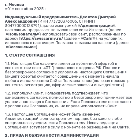
г. Москва
«01» сентября 2025 г.
Индивидуальный предприниматель Десятов Дмитрий
Александрович
(ИНН 773720376006, ОГРНИП
304770000123791), далее именуемый
«Администрация»
,
настоящим предлагает пользователю сети Интернет (далее –
«Пользователь»
) использовать свой сайт, расположенный по
адресу
https://swissarmy.ru/
(далее –
«Сайт»
), на условиях,
изложенных в настоящем Пользовательском соглашении (далее –
«Соглашение»
).
1. СТАТУС СОГЛАШЕНИЯ
1.1. Настоящее Соглашение является публичной офертой в
соответствии со ст. 437 Гражданского кодекса РФ. Полное и
безоговорочное согласие с условиями настоящего Соглашения
(акцепт оферты) считается совершенным с момента начала
любого использования Сайта Пользователем (включая просмотр
контента, регистрацию, оформление заказа и иные действия).
1.2. Используя Сайт, Пользователь подтверждает, что
ознакомлен, согласен, полностью и безоговорочно принимает все
условия настоящего Соглашения. Если Пользователь не согласен
с условиями Соглашения, он не вправе использовать Сайт.
1.3. Настоящее Соглашение может быть изменено
Администрацией в одностороннем порядке без какого-либо
специального уведомления Пользователя. Новая редакция
Соглашения вступает в силу с момента ее размещения на Сайте.
2. ПРАВА И ОБЯЗАННОСТИ АДМИНИСТРАЦИИ