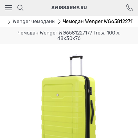
Ваш город - Москва,
SWISSARMY.RU
угадали?
ДА
НЕТ
ан
Wenger чемоданы
Чемодан Wenger WG6581227177 Tr
Чемодан Wenger WG6581227177 Tresa 100 л.
48x30x76