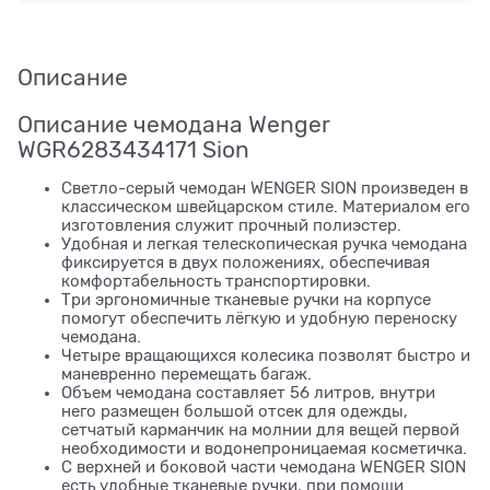
Описание
Описание чемодана Wenger
WGR6283434171 Sion
Светло-серый чемодан WENGER SION произведен в
классическом швейцарском стиле. Материалом его
изготовления служит прочный полиэстер.
Удобная и легкая телескопическая ручка чемодана
фиксируется в двух положениях, обеспечивая
комфортабельность транспортировки.
Три эргономичные тканевые ручки на корпусе
помогут обеспечить лёгкую и удобную переноску
чемодана.
Четыре вращающихся колесика позволят быстро и
маневренно перемещать багаж.
Объем чемодана составляет 56 литров, внутри
него размещен большой отсек для одежды,
сетчатый карманчик на молнии для вещей первой
необходимости и водонепроницаемая косметичка.
С верхней и боковой части чемодана WENGER SION
есть удобные тканевые ручки, при помощи