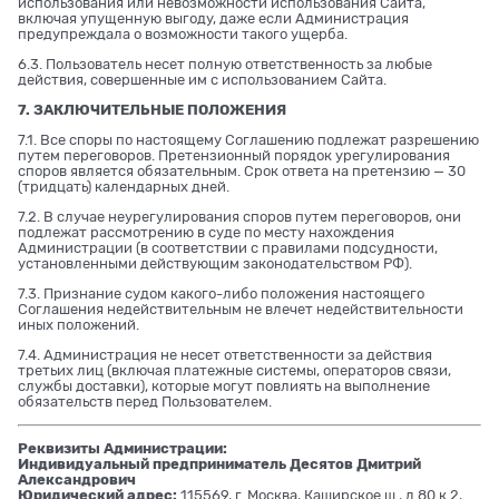
использования или невозможности использования Сайта,
включая упущенную выгоду, даже если Администрация
предупреждала о возможности такого ущерба.
6.3. Пользователь несет полную ответственность за любые
действия, совершенные им с использованием Сайта.
7. ЗАКЛЮЧИТЕЛЬНЫЕ ПОЛОЖЕНИЯ
7.1. Все споры по настоящему Соглашению подлежат разрешению
путем переговоров. Претензионный порядок урегулирования
споров является обязательным. Срок ответа на претензию — 30
(тридцать) календарных дней.
7.2. В случае неурегулирования споров путем переговоров, они
подлежат рассмотрению в суде по месту нахождения
Администрации (в соответствии с правилами подсудности,
установленными действующим законодательством РФ).
7.3. Признание судом какого-либо положения настоящего
Соглашения недействительным не влечет недействительности
иных положений.
7.4. Администрация не несет ответственности за действия
третьих лиц (включая платежные системы, операторов связи,
службы доставки), которые могут повлиять на выполнение
обязательств перед Пользователем.
Реквизиты Администрации:
Индивидуальный предприниматель Десятов Дмитрий
Александрович
Юридический адрес:
115569, г. Москва, Каширское ш., д.80 к.2,