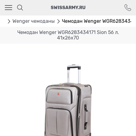
Ваш город - Москва,
SWISSARMY.RU
угадали?
ДА
НЕТ
ан
Wenger чемоданы
Чемодан Wenger WGR6283434171 S
Чемодан Wenger WGR6283434171 Sion 56 л.
41х26х70