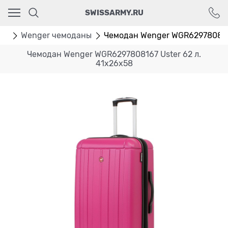
Ваш город - Москва,
SWISSARMY.RU
угадали?
ДА
НЕТ
ан
Wenger чемоданы
Чемодан Wenger WGR6297808167 U
Чемодан Wenger WGR6297808167 Uster 62 л.
41x26x58