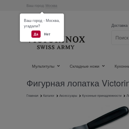
Ваш город:
Москва
Ваш город - Москва,
Доставка
угадали?
Да
Нет
Мультитулы
Складные ножи
Кухонн
Фигурная лопатка Victori
Главная
Каталог
Аксессуары
Кухонные принадлежности
Л