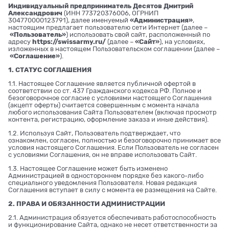
Индивидуальный предприниматель Десятов Дмитрий
Александрович
(ИНН 773720376006, ОГРНИП
304770000123791), далее именуемый
«Администрация»
,
настоящим предлагает пользователю сети Интернет (далее –
«Пользователь»
) использовать свой сайт, расположенный по
адресу
https://swissarmy.ru/
(далее –
«Сайт»
), на условиях,
изложенных в настоящем Пользовательском соглашении (далее –
«Соглашение»
).
1. СТАТУС СОГЛАШЕНИЯ
1.1. Настоящее Соглашение является публичной офертой в
соответствии со ст. 437 Гражданского кодекса РФ. Полное и
безоговорочное согласие с условиями настоящего Соглашения
(акцепт оферты) считается совершенным с момента начала
любого использования Сайта Пользователем (включая просмотр
контента, регистрацию, оформление заказа и иные действия).
1.2. Используя Сайт, Пользователь подтверждает, что
ознакомлен, согласен, полностью и безоговорочно принимает все
условия настоящего Соглашения. Если Пользователь не согласен
с условиями Соглашения, он не вправе использовать Сайт.
1.3. Настоящее Соглашение может быть изменено
Администрацией в одностороннем порядке без какого-либо
специального уведомления Пользователя. Новая редакция
Соглашения вступает в силу с момента ее размещения на Сайте.
2. ПРАВА И ОБЯЗАННОСТИ АДМИНИСТРАЦИИ
2.1. Администрация обязуется обеспечивать работоспособность
и функционирование Сайта, однако не несет ответственности за