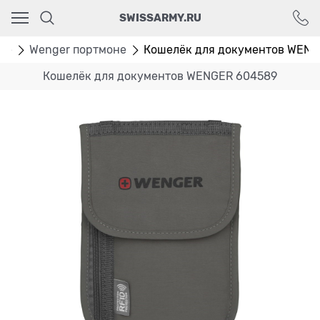
Ваш город - Москва,
SWISSARMY.RU
угадали?
ДА
НЕТ
не
Wenger портмоне
Кошелёк для документов WEN
Кошелёк для документов WENGER 604589