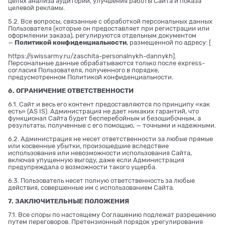
целях анализа аудитории, улучшения работы Сайта и показа
целевой рекламы.
5.2. Все вопросы, связанные с обработкой персональных данных
Пользователя (которые он предоставляет при регистрации или
оформлении заказа), регулируются отдельным документом
—
Политикой конфиденциальности
, размещенной по адресу: [
https://swissarmy.ru/zaschita-personalnykh-dannykh
].
Персональные данные обрабатываются только после express-
согласия Пользователя, полученного в порядке,
предусмотренном Политикой конфиденциальности.
6. ОГРАНИЧЕНИЕ ОТВЕТСТВЕННОСТИ
6.1. Сайт и весь его контент предоставляются по принципу «как
есть» (AS IS). Администрация не дает никаких гарантий, что
функционал Сайта будет бесперебойным и безошибочным, а
результаты, полученные с его помощью, — точными и надежными.
6.2. Администрация не несет ответственности за любые прямые
или косвенные убытки, произошедшие вследствие
использования или невозможности использования Сайта,
включая упущенную выгоду, даже если Администрация
предупреждала о возможности такого ущерба.
6.3. Пользователь несет полную ответственность за любые
действия, совершенные им с использованием Сайта.
7. ЗАКЛЮЧИТЕЛЬНЫЕ ПОЛОЖЕНИЯ
7.1. Все споры по настоящему Соглашению подлежат разрешению
путем переговоров. Претензионный порядок урегулирования