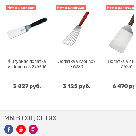
Нет в наличии
Нет в наличии
Нет в наличии
Фигурная лопатка
Лопатка Victorinox
Лопатка Victo
Victorinox 5.2763.16
7.6230
7.6251
3 827
 руб.
3 125
 руб.
6 470
 ру
МЫ В СОЦ СЕТЯХ