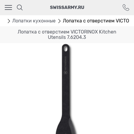
Ваш город - Москва,
SWISSARMY.RU
угадали?
ДА
НЕТ
ти
Лопатки кухонные
Лопатка с отверстием VICTORIN
Лопатка с отверстием VICTORINOX Kitchen
Utensils 7.6204.3