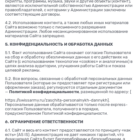
скрипты, программы, музыка, звуки и другие объекты (контент),
являются исключительной собственностью Администрации или
правообладателей, с которыми у Администрации заключены
соответствующие договоры.
4.2. Использование контента, а также любых иных материалов
Сайта возможно только с письменного разрешения
Администрации. Любое несанкционированное использование
материалов Сайта запрещено.
5. КОНФИДЕНЦИАЛЬНОСТЬ И ОБРАБОТКА ДАННЫХ
5.1. Факт использования Сайта означает согласие Пользователя
на сбор и обработку обезличенных данных о его действиях на
Сайте (с использованием технологии «cookies» и аналогичных) в
целях анализа аудитории, улучшения работы Сайта и показа
целевой рекламы.
5.2. Все вопросы, связанные с обработкой персональных данных
Пользователя (которые он предоставляет при регистрации или
оформлении заказа), регулируются отдельным документом
—
Политикой конфиденциальности
, размещенной по адресу: [
https://swissarmy.ru/zaschita-personalnykh-dannykh
].
Персональные данные обрабатываются только после express-
согласия Пользователя, полученного в порядке,
предусмотренном Политикой конфиденциальности.
6. ОГРАНИЧЕНИЕ ОТВЕТСТВЕННОСТИ
6.1. Сайт и весь его контент предоставляются по принципу «как
есть» (AS IS). Администрация не дает никаких гарантий, что
функционал Сайта будет бесперебойным и безошибочным, а