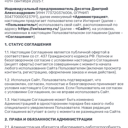
«01» сентября 2025 г.
Индивидуальный предприниматель Десятов Дмитрий
Александрович
(ИНН 773720376006, ОГРНИП
304770000123791), далее именуемый
«Администрация»
,
настоящим предлагает пользователю сети Интернет (далее –
«Пользователь»
) использовать свой сайт, расположенный по
адресу
https://swissarmy.ru/
(далее –
«Сайт»
), на условиях,
изложенных в настоящем Пользовательском соглашении (далее –
«Соглашение»
).
1. СТАТУС СОГЛАШЕНИЯ
1.1. Настоящее Соглашение является публичной офертой в
соответствии со ст. 437 Гражданского кодекса РФ. Полное и
безоговорочное согласие с условиями настоящего Соглашения
(акцепт оферты) считается совершенным с момента начала
любого использования Сайта Пользователем (включая просмотр
контента, регистрацию, оформление заказа и иные действия).
1.2. Используя Сайт, Пользователь подтверждает, что
ознакомлен, согласен, полностью и безоговорочно принимает все
условия настоящего Соглашения. Если Пользователь не согласен
с условиями Соглашения, он не вправе использовать Сайт.
1.3. Настоящее Соглашение может быть изменено
Администрацией в одностороннем порядке без какого-либо
специального уведомления Пользователя. Новая редакция
Соглашения вступает в силу с момента ее размещения на Сайте.
2. ПРАВА И ОБЯЗАННОСТИ АДМИНИСТРАЦИИ
2.1. Администрация обязуется обеспечивать работоспособность