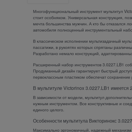
Многофункциональный инструмент мультитул Victo
стоит особняком. Универсальная конструкция, по
мечта большинства мужчин. А кто бы отказался л
автомобиля полноценный инструментальный набо
В классическом исполнении мультизадачный мульт
пассатижи, в рукоятях которых спрятаны различн
Разработано немало конструкций, адаптированны
Расширенный набор инструментов 3.0227.LB1 соб
Продуманный дизайн гарантирует быстрый доступ
первоклассным пластиком обеспечат сохранение р
В мультитуле Victorinox 3.0227.LB1 имеется 
В зависимости от модели, мультитул дополнитель
нужным инструментом. Все конструктивные и сое
единого целого.
Особенности мультитула Викторинокс 3.022
Максимально эргономичный, надежный механизм п