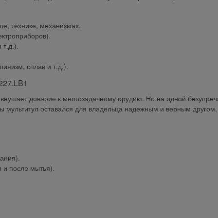
е, технике, механизмах.
ектроприборов).
т.д.).
низм, сплав и т.д.).
0227.LB1
 внушает доверие к многозадачному орудию. Но на одной безупре
обы мультитул оставался для владельца надежным и верным другом,
ания).
 и после мытья).