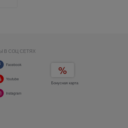
Добавить в сравнение
Добави
Ы В СОЦ СЕТЯХ
Facebook
Youtube
Бонусная карта
Instagram