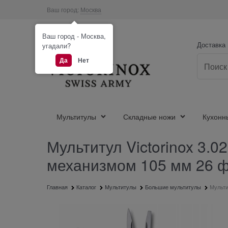
Ваш город:
Москва
Ваш город - Москва,
Доставка
угадали?
Да
Нет
Мультитулы
Складные ножи
Кухонн
Мультитул Victorinox 3.0
механизмом 105 мм 26 
Главная
Каталог
Мультитулы
Большие мультитулы
Мультит