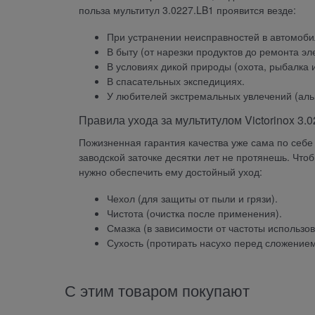
польза мультитул 3.0227.LB1 проявится везде:
При устранении неисправностей в автомобил
В быту (от нарезки продуктов до ремонта эл
В условиях дикой природы (охота, рыбалка и 
В спасательных экспедициях.
У любителей экстремальных увлечений (альпи
Правила ухода за мультитулом Victorinox 3.
Пожизненная гарантия качества уже сама по себе
заводской заточке десятки лет не протянешь. Чт
нужно обеспечить ему достойный уход:
Чехол (для защиты от пыли и грязи).
Чистота (очистка после применения).
Смазка (в зависимости от частоты использов
Сухость (протирать насухо перед сложением
С этим товаром покупают