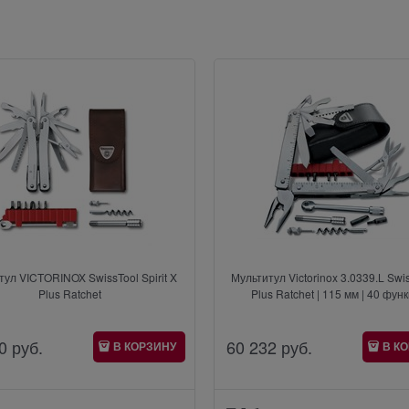
тул VICTORINOX SwissTool Spirit X
Мультитул Victorinox 3.0339.L Swi
Plus Ratchet
Plus Ratchet | 115 мм | 40 фун
0
 руб.
60 232
 руб.
В КОРЗИНУ
В К