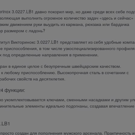
rinox 3.0227.LB1 давно покорил мир, но даже среди всех себе по
зволяющая выполнить огромное количество задач «здесь и сейчас» 
овким движением руки выудить из кармана, рюкзака или бардачка
р размером с ладонь?
итул Викторинокс 3.0227.LB1 представляет из себя удобные комп
ые приспособления, в том числе узкоспециализированного профиля
х под определенные направления в применении.
ран в единое целое с безупречным швейцарским качеством.
 к любому приспособлению. Высокопрочная сталь в сочетании с
абочих свойств на десятилетия.
24 функции:
но укомплектовывается ключами, сменными насадками и другим ул
динительные элементы идеально подогнаны, создавая впечатление
7.LB1
росто создан для пополнения мужского арсенала. Практичность и