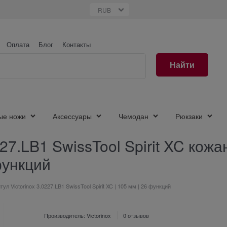
Оплата
Блог
Контакты
Найти
ые ножи
Аксессуары
Чемодан
Рюкзаки
227.LB1 SwissTool Spirit XC ко
функций
ул Victorinox 3.0227.LB1 SwissTool Spirit XC | 105 мм | 26 функций
Производитель:
Victorinox
0 отзывов