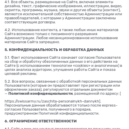
4.1. Все объекты, размещенные на Сайте, включая элементы
дизайна, текст, графические изображения, иллюстрации, видео,
скрипты, программы, музыка, звуки и другие объекты (контент),
являются исключительной собственностью Администрации или
правообладателей, с которыми у Администрации заключены
соответствующие договоры.
4.2. Использование контента, а также любых иных материалов
Сайта возможно только с письменного разрешения
Администрации. Любое несанкционированное использование
материалов Сайта запрещено.
5. КОНФИДЕНЦИАЛЬНОСТЬ И ОБРАБОТКА ДАННЫХ
5.1. Факт использования Сайта означает согласие Пользователя
на сбор и обработку обезличенных данных о его действиях на
Сайте (с использованием технологии «cookies» и аналогичных) в
целях анализа аудитории, улучшения работы Сайта и показа
целевой рекламы.
5.2. Все вопросы, связанные с обработкой персональных данных
Пользователя (которые он предоставляет при регистрации или
оформлении заказа), регулируются отдельным документом
—
Политикой конфиденциальности
, размещенной по адресу: [
https://swissarmy.ru/zaschita-personalnykh-dannykh
].
Персональные данные обрабатываются только после express-
согласия Пользователя, полученного в порядке,
предусмотренном Политикой конфиденциальности.
6. ОГРАНИЧЕНИЕ ОТВЕТСТВЕННОСТИ
6.1. Сайт и весь его контент предоставляются по принципу «как