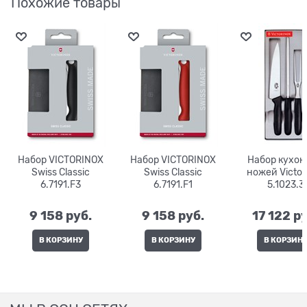
Похожие товары
Набор VICTORINOX
Набор VICTORINOX
Набор кухо
Swiss Classic
Swiss Classic
ножей Victor
6.7191.F3
6.7191.F1
5.1023.3
9 158
 руб.
9 158
 руб.
17 122
 р
В КОРЗИНУ
В КОРЗИНУ
В КОРЗИН