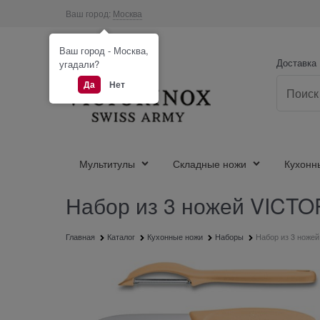
Ваш город:
Москва
Ваш город - Москва,
Доставка
угадали?
Да
Нет
Мультитулы
Складные ножи
Кухонн
Набор из 3 ножей VICTOR
Главная
Каталог
Кухонные ножи
Наборы
Набор из 3 ноже