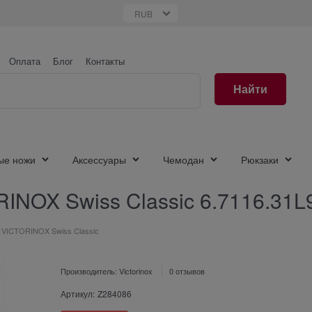
Оплата
Блог
Контакты
Найти
ые ножи
Аксессуары
Чемодан
Рюкзаки
INOX Swiss Classic 6.7116.31L
й VICTORINOX Swiss Classic
Производитель:
Victorinox
0 отзывов
Артикул:
Z284086