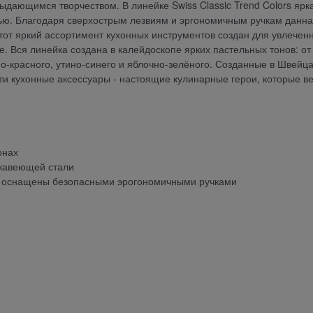
ыдающимся творчеством. В линейке Swiss Classic Trend Colors ярк
тью. Благодаря сверхострым лезвиям и эргономичным ручкам данн
Этот яркий ассортимент кухонных инструментов создан для увлечен
. Вся линейка создана в калейдоскопе ярких пастельных тонов: от
о-красного, утино-синего и яблочно-зелёного. Созданные в Швейц
и кухонные аксессуары - настоящие кулинарные герои, которые в
онах
ржавеющей стали
и оснащены безопасными эрогономичными ручками