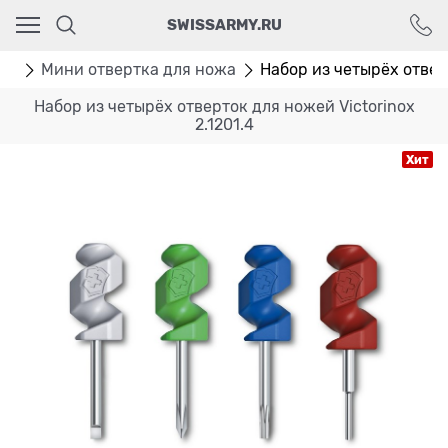
Ваш город - Москва,
SWISSARMY.RU
угадали?
ДА
НЕТ
ей
Мини отвертка для ножа
Набор из четырёх отверт
Набор из четырёх отверток для ножей Victorinox
2.1201.4
Хит