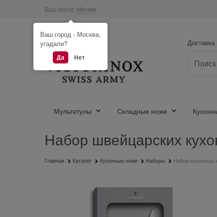
Ваш город:
Москва
Ваш город - Москва,
Доставка
угадали?
Да
Нет
Мультитулы
Складные ножи
Кухонн
Набор швейцарских кухон
Главная
Каталог
Кухонные ножи
Наборы
Набор кухонных н