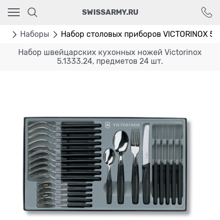
Ваш город - Москва,
SWISSARMY.RU
угадали?
ДА
НЕТ
жи
Наборы
Набор столовых приборов VICTORINOX 5.1
Набор швейцарских кухонных ножей Victorinox
5.1333.24, предметов 24 шт.