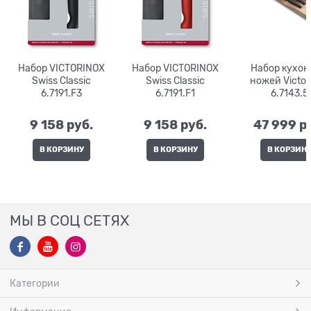
Набор VICTORINOX
Набор VICTORINOX
Набор кухо
Swiss Classic
Swiss Classic
ножей Victor
6.7191.F3
6.7191.F1
6.7143.5
9 158
 руб.
9 158
 руб.
47 999
 р
В КОРЗИНУ
В КОРЗИНУ
В КОРЗИН
МЫ В СОЦ СЕТЯХ
Категории