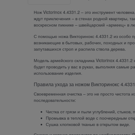
Нож Victorinox 4.4331.2 – это инструмент человек
ждут приключения – в стенах родной квартиры, т
воскресном пикнике – швейцарский «армеец» в л
С помощью ножа Викторинокс 4.4331.2 из особо п
возникающие в бытовых, рабочих, походных и проч
запутавшихся строп и распила ствола дерева.
Модель армейского складника Victorinox 4.4331.
будет проводить у вас в руках, выполняя самые 
использование изделия.
Правила ухода за ножом Викторинокс 4.4331
Своевременная очистка – это не просто чистота и
последовательности:
Чистка от грязи и пыли углублений, стыков, 
Промывка в теплой воде с поочередным отк
Сушка хлопковой тканью в открытом виде.
Смазка и заточка проводится по необходимости. 