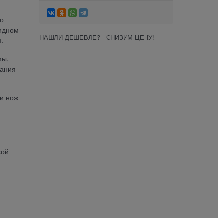
го
бидном
НАШЛИ ДЕШЕВЛЕ? - СНИЗИМ ЦЕНУ!
.
мы,
зания
ни нож
кой