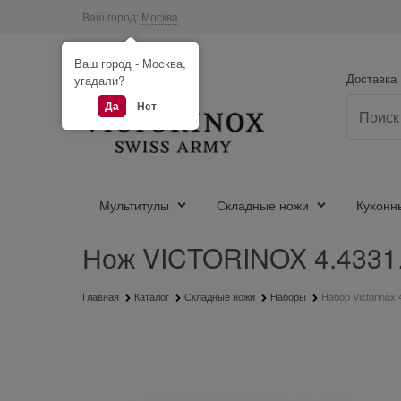
Ваш город:
Москва
Ваш город - Москва,
Доставка
угадали?
Да
Нет
Мультитулы
Складные ножи
Кухонн
Нож VICTORINOX 4.4331
Главная
Каталог
Складные ножи
Наборы
Набор Victorinox 