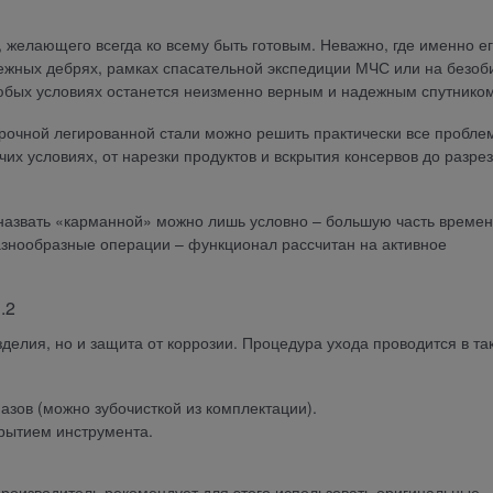
а, желающего всегда ко всему быть готовым. Неважно, где именно е
аежных дебрях, рамках спасательной экспедиции МЧС или на безо
юбых условиях останется неизменно верным и надежным спутником
рочной легированной стали можно решить практически все пробле
их условиях, от нарезки продуктов и вскрытия консервов до разре
2 назвать «карманной» можно лишь условно – большую часть време
разнообразные операции – функционал рассчитан на активное
.2
зделия, но и защита от коррозии. Процедура ухода проводится в та
пазов (можно зубочисткой из комплектации).
рытием инструмента.
Производитель рекомендует для этого использовать оригинальные