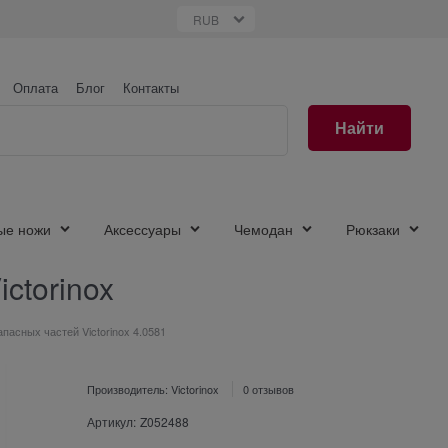
Оплата
Блог
Контакты
Найти
ые ножи
Аксессуары
Чемодан
Рюкзаки
ctorinox
пасных частей Victorinox 4.0581
Производитель:
Victorinox
0 отзывов
Артикул:
Z052488