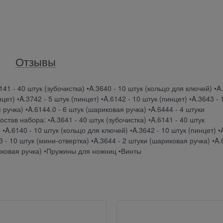
Отзывы
141 - 40 штук (зубочистка) •A.3640 - 10 штук (кольцо для ключей) •A
цет) •A.3742 - 5 штук (пинцет) •A.6142 - 10 штук (пинцет) •A.3643 - 
 ручка) •A.6144.0 - 6 штук (шариковая ручка) •A.6444 - 4 штуки
тав набора: •A.3641 - 40 штук (зубочистка) •A.6141 - 40 штук
 •A.6140 - 10 штук (кольцо для ключей) •A.3642 - 10 штук (пинцет) •
43 - 10 штук (мини-отвертка) •A.3644 - 2 штуки (шариковая ручка) •A
риковая ручка) •Пружины для ножниц •Винты