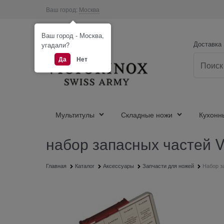
Ваш город:
Москва
Ваш город - Москва,
Доставка
угадали?
Да
Нет
Мультитулы
Складные ножи
Кухонн
набор запасных частей Vi
Главная
Каталог
Аксессуары
Запчасти для ножей
Набор за