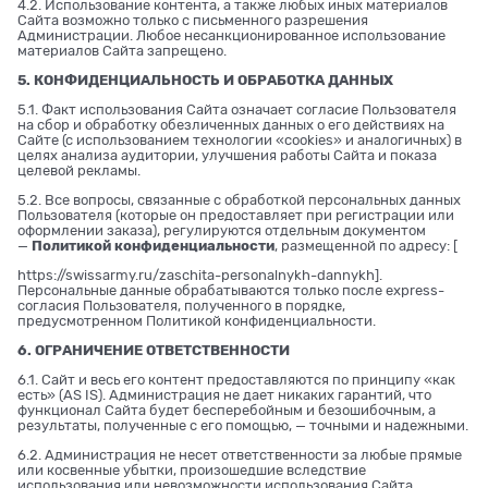
4.2. Использование контента, а также любых иных материалов
Сайта возможно только с письменного разрешения
Администрации. Любое несанкционированное использование
материалов Сайта запрещено.
5. КОНФИДЕНЦИАЛЬНОСТЬ И ОБРАБОТКА ДАННЫХ
5.1. Факт использования Сайта означает согласие Пользователя
на сбор и обработку обезличенных данных о его действиях на
Сайте (с использованием технологии «cookies» и аналогичных) в
целях анализа аудитории, улучшения работы Сайта и показа
целевой рекламы.
5.2. Все вопросы, связанные с обработкой персональных данных
Пользователя (которые он предоставляет при регистрации или
оформлении заказа), регулируются отдельным документом
—
Политикой конфиденциальности
, размещенной по адресу: [
https://swissarmy.ru/zaschita-personalnykh-dannykh
].
Персональные данные обрабатываются только после express-
согласия Пользователя, полученного в порядке,
предусмотренном Политикой конфиденциальности.
6. ОГРАНИЧЕНИЕ ОТВЕТСТВЕННОСТИ
6.1. Сайт и весь его контент предоставляются по принципу «как
есть» (AS IS). Администрация не дает никаких гарантий, что
функционал Сайта будет бесперебойным и безошибочным, а
результаты, полученные с его помощью, — точными и надежными.
6.2. Администрация не несет ответственности за любые прямые
или косвенные убытки, произошедшие вследствие
использования или невозможности использования Сайта,