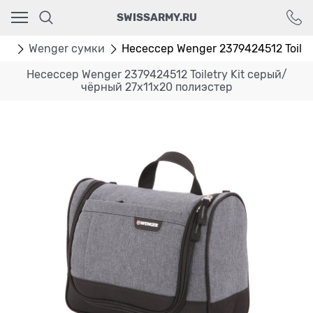
Ваш город - Москва,
SWISSARMY.RU
угадали?
ДА
НЕТ
ки
Wenger сумки
Несессер Wenger 2379424512 Toiletr
Несессер Wenger 2379424512 Toiletry Kit серый/
чёрный 27x11x20 полиэстер