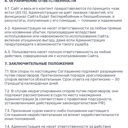
6. ОГРАНИЧЕНИЕ ОТВЕТСТВЕННОСТИ
6.1. Сайт и весь его контент предоставляются по принципу «как
есть» (AS IS). Администрация не дает никаких гарантий, что
функционал Сайта будет бесперебойным и безошибочным, а
результаты, полученные с его помощью, — точными и надежными.
6.2. Администрация не несет ответственности за любые прямые
или косвенные убытки, произошедшие вследствие
использования или невозможности использования Сайта,
включая упущенную выгоду, даже если Администрация
предупреждала о возможности такого ущерба.
6.3. Пользователь несет полную ответственность за любые
действия, совершенные им с использованием Сайта.
7. ЗАКЛЮЧИТЕЛЬНЫЕ ПОЛОЖЕНИЯ
7.1. Все споры по настоящему Соглашению подлежат разрешению
путем переговоров. Претензионный порядок урегулирования
споров является обязательным. Срок ответа на претензию — 30
(тридцать) календарных дней.
7.2. В случае неурегулирования споров путем переговоров, они
подлежат рассмотрению в суде по месту нахождения
Администрации (в соответствии с правилами подсудности,
установленными действующим законодательством РФ).
7.3. Признание судом какого-либо положения настоящего
Соглашения недействительным не влечет недействительности
иных положений.
7.4. Администрация не несет ответственности за действия