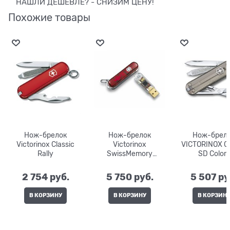
НАШЛИ ДЕШЕВЛЕ? - СНИЗИМ ЦЕНУ!
Похожие товары
Нож-брелок
Нож-брелок
Нож-брел
Victorinox Classic
Victorinox
VICTORINOX Cl
Rally
SwissMemory
SD Colors
4.6076.T
2 754
 руб.
5 750
 руб.
5 507
 ру
В КОРЗИНУ
В КОРЗИНУ
В КОРЗИН