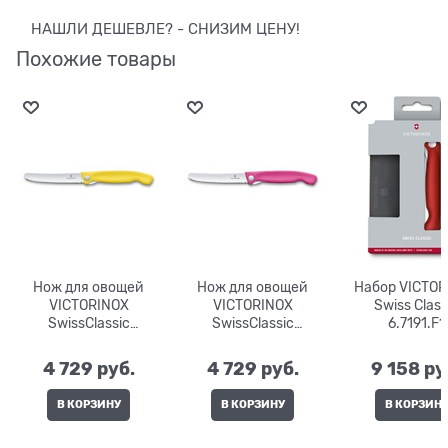
НАШЛИ ДЕШЕВЛЕ? - СНИЗИМ ЦЕНУ!
Похожие товары
Нож для овощей
Нож для овощей
Набор VICTOR
VICTORINOX
VICTORINOX
Swiss Class
SwissClassic
SwissClassic
6.7191.F1
6.7836.F8B
6.7836.F5B
4 729
 руб.
4 729
 руб.
9 158
 ру
В КОРЗИНУ
В КОРЗИНУ
В КОРЗИН