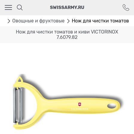
Ваш город - Москва,
SWISSARMY.RU
угадали?
ДА
НЕТ
жи
Овощные и фруктовые
Нож для чистки томатов и
Нож для чистки томатов и киви VICTORINOX
7.6079.82