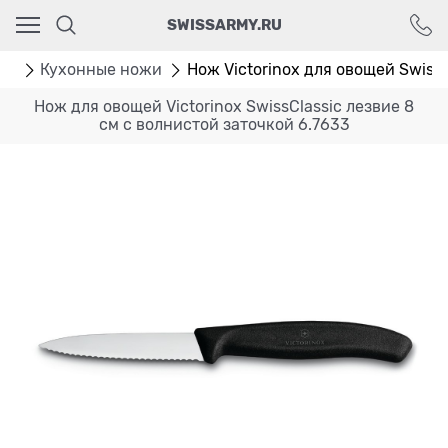
Ваш город - Москва,
SWISSARMY.RU
угадали?
ДА
НЕТ
ог
Кухонные ножи
Нож Victorinox для овощей SwissC
Нож для овощей Victorinox SwissClassic лезвие 8
см с волнистой заточкой 6.7633