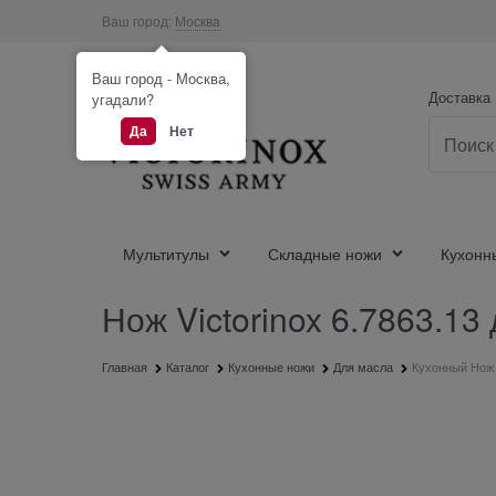
Ваш город:
Москва
Ваш город - Москва,
Доставка
угадали?
Да
Нет
Мультитулы
Складные ножи
Кухонн
Нож Victorinox 6.7863.13
Главная
Каталог
Кухонные ножи
Для масла
Кухонный Нож д