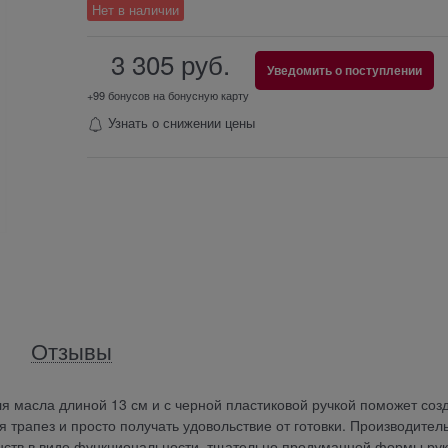
Нет в наличии
3 305
 руб.
Уведомить о поступлении
+99 бонусов на бонусную карту
Узнать о снижении цены
Отзывы
ля масла длиной 13 см и с черной пластиковой ручкой поможет соз
трапез и просто получать удовольствие от готовки. Производител
инств в виде функциональности, тщательно продуманной формы ру