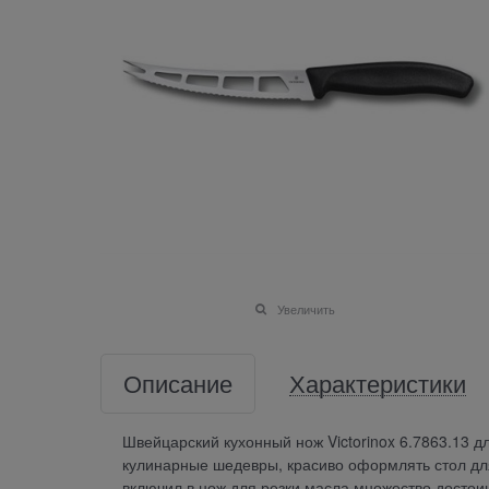
Увеличить
Описание
Характеристики
Швейцарский кухонный нож Victorinox 6.7863.13 д
кулинарные шедевры, красиво оформлять стол для 
включил в нож для резки масла множество досто