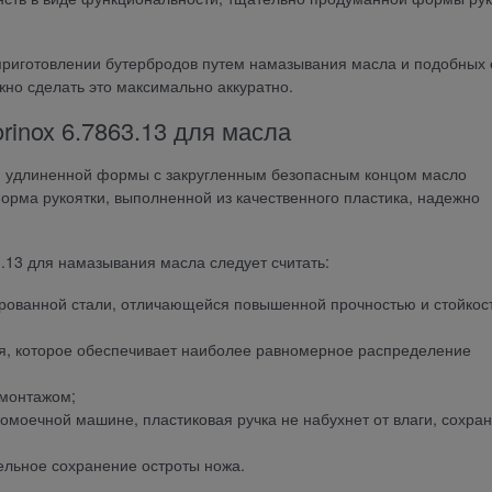
и приготовлении бутербродов путем намазывания масла и подобных
жно сделать это максимально аккуратно.
rinox 6.7863.13 для масла
 удлиненной формы с закругленным безопасным концом масло
рма рукоятки, выполненной из качественного пластика, надежно
.13 для намазывания масла следует считать:
рованной стали, отличающейся повышенной прочностью и стойкос
я, которое обеспечивает наиболее равномерное распределение
 монтажом;
домоечной машине, пластиковая ручка не набухнет от влаги, сохра
ельное сохранение остроты ножа.