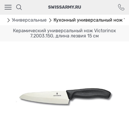
Ваш город - Москва,
SWISSARMY.RU
угадали?
ДА
НЕТ
жи
Универсальные
Кухонный универсальный нож Vict
Керамический универсальный нож Victorinox
7.2003.15G, длина лезвия 15 см