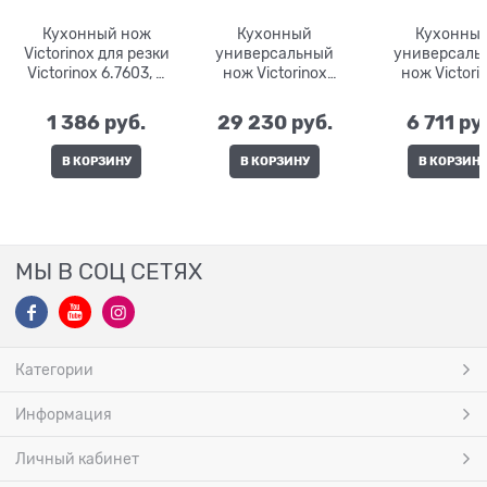
Кухонный нож
Кухонный
Кухонны
Victorinox для резки
универсальный
универсаль
Victorinox 6.7603, 8
нож Victorinox
нож Victori
см
7.7203.15G, 15 см
5.2003.15, 1
1 386
 руб.
29 230
 руб.
6 711
 ру
В КОРЗИНУ
В КОРЗИНУ
В КОРЗИН
МЫ В СОЦ СЕТЯХ
Категории
Информация
Личный кабинет