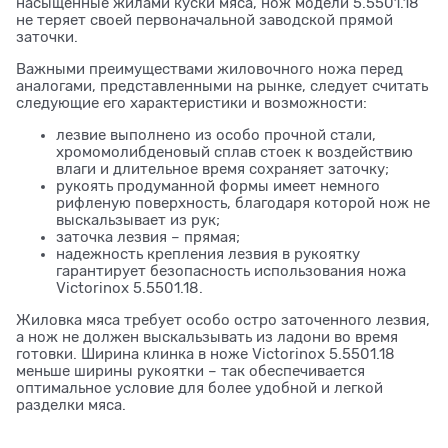
насыщенные жилами куски мяса, нож модели 5.5501.18
не теряет своей первоначальной заводской прямой
заточки.
Важными преимуществами жиловочного ножа перед
аналогами, представленными на рынке, следует считать
следующие его характеристики и возможности:
лезвие выполнено из особо прочной стали,
хромомолибденовый сплав стоек к воздействию
влаги и длительное время сохраняет заточку;
рукоять продуманной формы имеет немного
рифленую поверхность, благодаря которой нож не
выскальзывает из рук;
заточка лезвия – прямая;
надежность крепления лезвия в рукоятку
гарантирует безопасность использования ножа
Victorinox 5.5501.18.
Жиловка мяса требует особо остро заточенного лезвия,
а нож не должен выскальзывать из ладони во время
готовки. Ширина клинка в ноже Victorinox 5.5501.18
меньше ширины рукоятки – так обеспечивается
оптимальное условие для более удобной и легкой
разделки мяса.