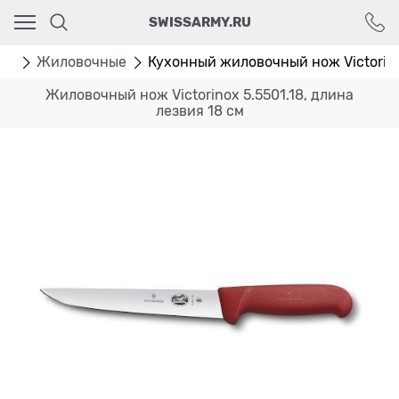
Ваш город - Москва,
SWISSARMY.RU
угадали?
ДА
НЕТ
жи
Жиловочные
Кухонный жиловочный нож Victorinox
Жиловочный нож Victorinox 5.5501.18, длина
лезвия 18 см