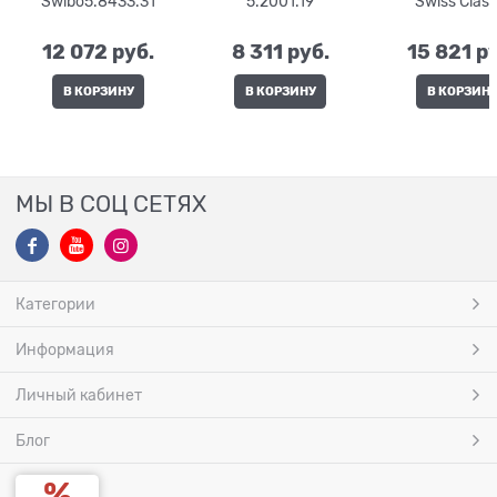
Swibo5.8433.31
5.2001.19
Swiss Class
6.7131.2G
12 072
 руб.
8 311
 руб.
15 821
 р
В КОРЗИНУ
В КОРЗИНУ
В КОРЗИН
МЫ В СОЦ СЕТЯХ
Категории
Информация
Личный кабинет
Блог