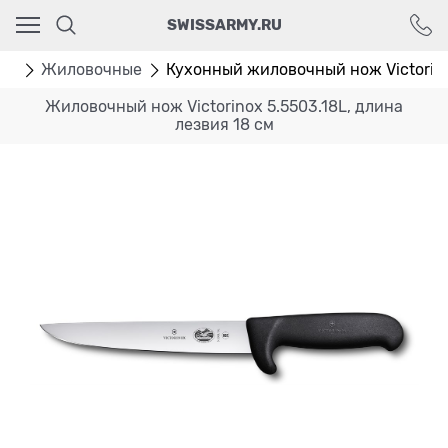
Ваш город - Москва,
SWISSARMY.RU
угадали?
ДА
НЕТ
жи
Жиловочные
Кухонный жиловочный нож Victorinox
Жиловочный нож Victorinox 5.5503.18L, длина
лезвия 18 см