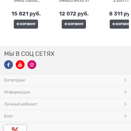
Swiss Classic
Swibo5.8433.31
5.2001.19
6.7131.2G
15 821
 руб.
12 072
 руб.
8 311
 ру
В КОРЗИНУ
В КОРЗИНУ
В КОРЗИН
МЫ В СОЦ СЕТЯХ
Категории
Информация
Личный кабинет
Блог