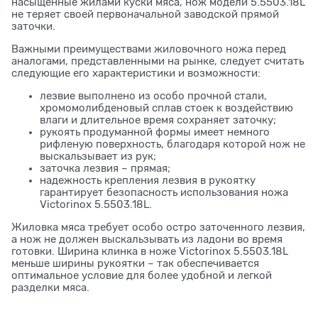
насыщенные жилами куски мяса, нож модели 5.5503.18L
не теряет своей первоначальной заводской прямой
заточки.
Важными преимуществами жиловочного ножа перед
аналогами, представленными на рынке, следует считать
следующие его характеристики и возможности:
лезвие выполнено из особо прочной стали,
хромомолибденовый сплав стоек к воздействию
влаги и длительное время сохраняет заточку;
рукоять продуманной формы имеет немного
рифленую поверхность, благодаря которой нож не
выскальзывает из рук;
заточка лезвия – прямая;
надежность крепления лезвия в рукоятку
гарантирует безопасность использования ножа
Victorinox 5.5503.18L.
Жиловка мяса требует особо остро заточенного лезвия,
а нож не должен выскальзывать из ладони во время
готовки. Ширина клинка в ноже Victorinox 5.5503.18L
меньше ширины рукоятки – так обеспечивается
оптимальное условие для более удобной и легкой
разделки мяса.