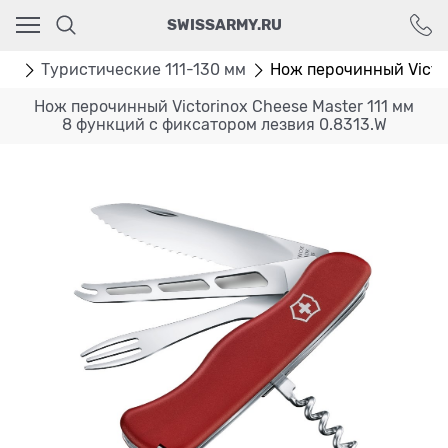
Ваш город - Москва,
SWISSARMY.RU
угадали?
ДА
НЕТ
жи
Туристические 111-130 мм
Нож перочинный Victor
Нож перочинный Victorinox Cheese Master 111 мм
8 функций с фиксатором лезвия 0.8313.W