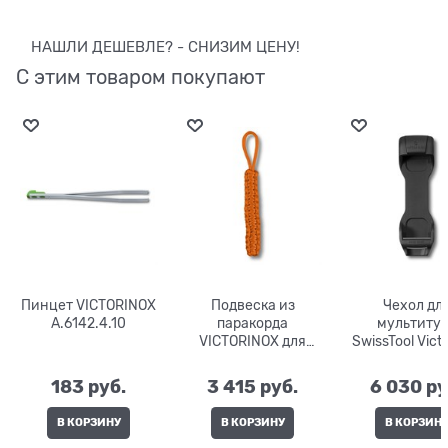
НАШЛИ ДЕШЕВЛЕ? - СНИЗИМ ЦЕНУ!
С этим товаром покупают
Пинцет VICTORINOX
Подвеска из
Чехол дл
A.6142.4.10
паракорда
мультиту
VICTORINOX для
SwissTool Vict
ножей серии Hunter
4.0829
Pro M 4.1875.9
183
 руб.
3 415
 руб.
6 030
 ру
В КОРЗИНУ
В КОРЗИНУ
В КОРЗИН