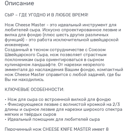
Описание
СЫР – ГДЕ УГОДНО И В ЛЮБОЕ ВРЕМЯ!
Нож Cheese Master - это идеальный инструмент для
любителей сыра. Искусно спроектированное лезвие и
вилка для фондю (плюс шесть других различных
функций) - это работа исключительной швейцарской
инженерии.
Созданный в тесном сотрудничестве с Союзом
Швейцарского Сыра, нож позволяет страстным
поклонникам сыра ориентироваться в сырном
кулинарном ландшафте. От нарезки незрелого
эмменталя до наслаждения Вашим фондю, компактный
нож Cheese Master справится с любой задачей, где бы
Вы ни находились.
КЛЮЧЕВЫЕ ОСОБЕННОСТИ:
• Нож для сыра со встроенной вилкой для фондю
• Фиксирующееся лезвие с волнистой кромкой на 2/3
длины и сырное лезвие для нарезки широкого спектра
мягких и твёрдых сыров
• Идеальный помощник для любителей сыра
Перочинный нож CHEESE KNIFE MASTER имеет 8