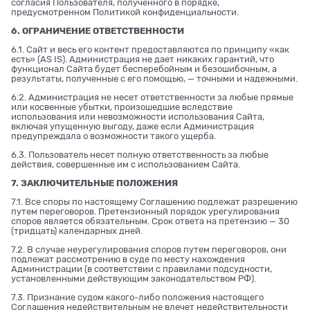
согласия Пользователя, полученного в порядке,
предусмотренном Политикой конфиденциальности.
6. ОГРАНИЧЕНИЕ ОТВЕТСТВЕННОСТИ
6.1. Сайт и весь его контент предоставляются по принципу «как
есть» (AS IS). Администрация не дает никаких гарантий, что
функционал Сайта будет бесперебойным и безошибочным, а
результаты, полученные с его помощью, — точными и надежными.
6.2. Администрация не несет ответственности за любые прямые
или косвенные убытки, произошедшие вследствие
использования или невозможности использования Сайта,
включая упущенную выгоду, даже если Администрация
предупреждала о возможности такого ущерба.
6.3. Пользователь несет полную ответственность за любые
действия, совершенные им с использованием Сайта.
7. ЗАКЛЮЧИТЕЛЬНЫЕ ПОЛОЖЕНИЯ
7.1. Все споры по настоящему Соглашению подлежат разрешению
путем переговоров. Претензионный порядок урегулирования
споров является обязательным. Срок ответа на претензию — 30
(тридцать) календарных дней.
7.2. В случае неурегулирования споров путем переговоров, они
подлежат рассмотрению в суде по месту нахождения
Администрации (в соответствии с правилами подсудности,
установленными действующим законодательством РФ).
7.3. Признание судом какого-либо положения настоящего
Соглашения недействительным не влечет недействительности