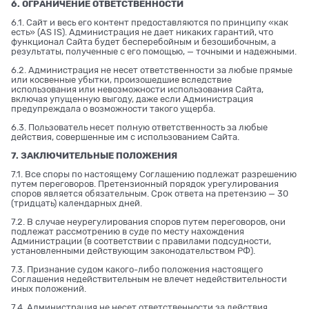
6. ОГРАНИЧЕНИЕ ОТВЕТСТВЕННОСТИ
6.1. Сайт и весь его контент предоставляются по принципу «как
есть» (AS IS). Администрация не дает никаких гарантий, что
функционал Сайта будет бесперебойным и безошибочным, а
результаты, полученные с его помощью, — точными и надежными.
6.2. Администрация не несет ответственности за любые прямые
или косвенные убытки, произошедшие вследствие
использования или невозможности использования Сайта,
включая упущенную выгоду, даже если Администрация
предупреждала о возможности такого ущерба.
6.3. Пользователь несет полную ответственность за любые
действия, совершенные им с использованием Сайта.
7. ЗАКЛЮЧИТЕЛЬНЫЕ ПОЛОЖЕНИЯ
7.1. Все споры по настоящему Соглашению подлежат разрешению
путем переговоров. Претензионный порядок урегулирования
споров является обязательным. Срок ответа на претензию — 30
(тридцать) календарных дней.
7.2. В случае неурегулирования споров путем переговоров, они
подлежат рассмотрению в суде по месту нахождения
Администрации (в соответствии с правилами подсудности,
установленными действующим законодательством РФ).
7.3. Признание судом какого-либо положения настоящего
Соглашения недействительным не влечет недействительности
иных положений.
7.4. Администрация не несет ответственности за действия