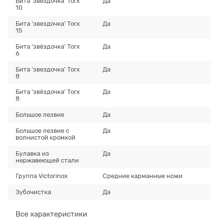
Бита 'звездочка' Torx
Да
10
Бита 'звездочка' Torx
Да
15
Бита 'звёздочка' Torx
Да
6
Бита 'звездочка' Torx
Да
8
Бита 'звёздочка' Torx
Да
8
Большое лезвие
Да
Большое лезвие с
Да
волнистой кромкой
Булавка из
Да
нержавеющей стали
Группа Victorinox
Средние карманные ножи
Зубочистка
Да
Все характеристики