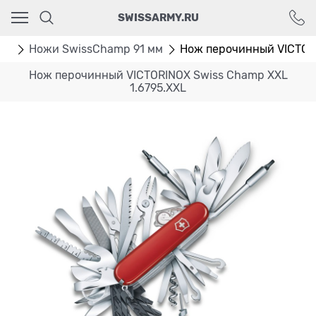
Ваш город - Москва,
SWISSARMY.RU
угадали?
ДА
НЕТ
мм
Ножи SwissChamp 91 мм
Нож перочинный VICTOR
Нож перочинный VICTORINOX Swiss Champ XXL
1.6795.XXL